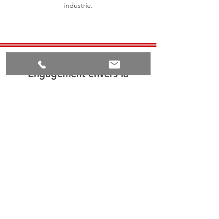
industrie.
Engagement envers la
satisfaction client
Nous sommes engagés envers la satisfaction
client et la réalisation des objectifs
spécifiques de chaque projet.
Durabilité
et efficacité